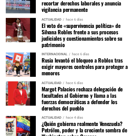
recortar derechos laborales y anuncia
del Ministerio Público en uno de los expedientes de
vigilancia permanente
mayor impacto político derivados del gobierno de Pedro
Castillo. No obstante, la decisión aún podría ser
ACTUALIDAD
hace 6 días
El voto de «supervivencia política» de
impugnada mediante recurso de apelación, por lo que el
Silvana Robles frente a sus procesos
proceso no necesariamente ha quedado concluido de
judiciales y cuestionamientos sobre su
manera definitiva.
patrimonio
INTERNACIONAL
hace 6 días
El fallo se conoce en un escenario de alta tensión
Rusia levantó el bloqueo a Roblox tras
política, pocos días después de las elecciones generales y
exigir mayores controles para proteger a
durante el proceso de transferencia de gobierno entre el
menores
presidente José María Balcázar y la presidenta electa
ACTUALIDAD
hace 6 días
Keiko Fujimori. Para analistas constitucionales, la
Margot Palacios rechaza delegación de
resolución reabre el debate sobre la calidad de las
facultades al Gobierno y llama a las
investigaciones fiscales en casos de corrupción y vuelve a
fuerzas democráticas a defender los
poner bajo escrutinio la actuación del sistema de justicia
derechos del pueblo
en procesos de alta sensibilidad política.
ACTUALIDAD
hace 4 días
¿Quién gobierna realmente Venezuela?
Petróleo, poder y la creciente sombra de