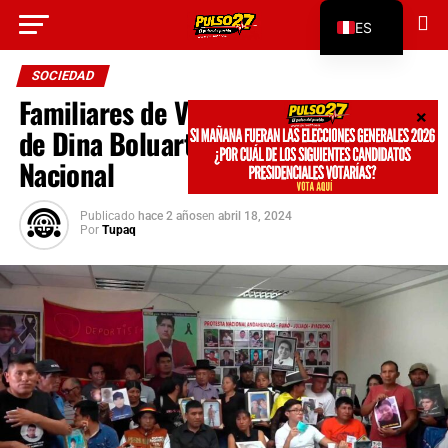
Go to mobile version
ES
EN
SOCIEDAD
Familiares de Víctimas del Régimen
de Dina Boluarte Anuncian Protesta
Nacional
Publicado
hace 2 años
en
abril 18, 2024
Por
Tupaq