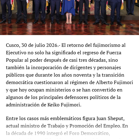
fujimorismo también pidieron respetar su decisión.
Ese respaldo político ha alimentado nuevas
interrogantes. ¿Por qué dirigentes del partido que obtuvo
la presidencia del Senado gracias al voto de Robles se
han convertido en sus principales defensores? Hasta el
Cusco, 30 de julio 2026.- El retorno del fujimorismo al
momento no existe evidencia pública que demuestre un
Ejecutivo no solo ha significado el regreso de Fuerza
acuerdo entre la senadora y Fuerza Popular para influir
Popular al poder después de casi tres décadas, sino
en investigaciones o garantizar beneficios. Sin embargo,
también la incorporación de dirigentes y personajes
la coincidencia entre un voto decisivo y el respaldo
públicos que durante los años noventa y la transición
inmediato de la nueva mayoría parlamentaria ha pasado
democrática cuestionaron al régimen de Alberto Fujimori
a formar parte del debate político y periodístico.
y que hoy ocupan ministerios o se han convertido en
algunos de los principales defensores políticos de la
En ese contexto, el concepto de «supervivencia política»
administración de Keiko Fujimori.
cobra fuerza como una hipótesis de análisis. No se trata
de afirmar que existió un pacto de impunidad, sino de
Entre los casos más emblemáticos figura Juan Sheput,
preguntarse si una parlamentaria sometida a
actual ministro de Trabajo y Promoción del Empleo. En
investigaciones y cuestionamientos pudo considerar que
la década de 1990 integró el Foro Democrático,
un acercamiento a la nueva mayoría fortalecía su