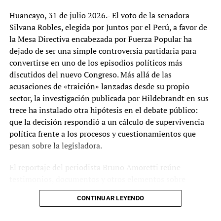
TEMAS RELACIONADOS:
ASESINADOS
FFAA
PROTESTAS
Huancayo, 31 de julio 2026.- El voto de la senadora
VÍCTIMAS
Silvana Robles, elegida por Juntos por el Perú, a favor de
la Mesa Directiva encabezada por Fuerza Popular ha
SIGUIENTE
Congreso del Perú crea la Universidad Nacional de San
dejado de ser una simple controversia partidaria para
Juan de Lurigancho de Lima
convertirse en uno de los episodios políticos más
discutidos del nuevo Congreso. Más allá de las
NO TE LO PIERDAS:
Tres cadáveres tras lluvias y desborde del río Chumbao de
acusaciones de «traición» lanzadas desde su propio
Apurímac
sector, la investigación publicada por Hildebrandt en sus
trece ha instalado otra hipótesis en el debate público:
que la decisión respondió a un cálculo de supervivencia
Tupaq
política frente a los procesos y cuestionamientos que
pesan sobre la legisladora.
El reportaje del periodista Bruno Amoretti reúne
testimonios, documentos y otros elementos sobre
presuntos recortes de remuneraciones a trabajadores de
CONTINUAR LEYENDO
su despacho parlamentario, además de información
relacionada con el crecimiento de su patrimonio