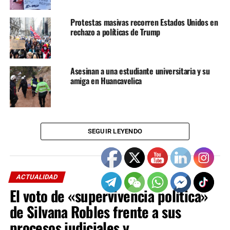
ordenó la muerte de muchas víctimas», afirmó un
dirigente de esta asociación.
Protestas masivas recorren Estados Unidos en
rechazo a políticas de Trump
Hace un mes, las organizaciones de familiares de las
víctimas de las protestas contra el gobierno de Dina
Boluarte en 2022 y 2023 lograron unirse en una
Asesinan a una estudiante universitaria y su
organización nacional. El próximo 1 de mayo
amiga en Huancavelica
protagonizarán su primera movilización nacional en
Lima, demandando justicia y castigo para los
responsables de las muertes y heridos.
SEGUIR LEYENDO
ACTUALIDAD
El voto de «supervivencia política»
de Silvana Robles frente a sus
procesos judiciales y