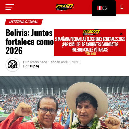
Go to mobile version
ES
EN
INTERNACIONAL
Bolivia: Juntos por el Perú se
fortalece como opción rumbo al
2026
Publicado
hace 1 año
en
abril 6, 2025
Por
Tupaq