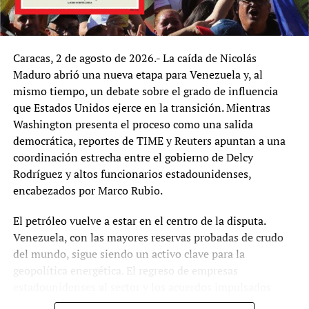
Caracas, 2 de agosto de 2026.- La caída de Nicolás
Maduro abrió una nueva etapa para Venezuela y, al
mismo tiempo, un debate sobre el grado de influencia
que Estados Unidos ejerce en la transición. Mientras
Washington presenta el proceso como una salida
democrática, reportes de TIME y Reuters apuntan a una
coordinación estrecha entre el gobierno de Delcy
Rodríguez y altos funcionarios estadounidenses,
El exalcalde de Lima Ricardo Belmont de «Obras»
encabezados por Marco Rubio.
también respaldó a Pedro Castillo
Por lo pronto, se sabe que Sánchez y cercanos viene
El petróleo vuelve a estar en el centro de la disputa.
reuniéndose con líderes afines como el ex presidente
Venezuela, con las mayores reservas probadas de crudo
Pedro Castillo, el nacionalista Antauro Humala, el ex
del mundo, sigue siendo un activo clave para la
alcalde de Lima Ricardo Belmont, el ex premier Aníbal
geopolítica energética. El regreso de empresas
Torres, los congresistas Guillermo Bermejo y Margot
estadounidenses al sector y los acuerdos impulsados
Palacios, esta última ex militante del partido izquierdista
durante la transición han reforzado la percepción de que