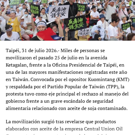
como un mártir de las luchas populares. «
Venimos de una
Mientras tanto, la población venezolana sigue
nación que comparte un destino común
«, afirmó,
enfrentando pobreza, inflación y deterioro de los
destacando la necesidad de una nueva Constitución y la
servicios públicos. En ese contexto, la verdadera prueba
libertad del exmandatario.
de la transición no será el discurso oficial, sino la mejora
real en la vida de los ciudadanos.
Taipéi, 31 de julio 2026.- Miles de personas se
movilizaron el pasado 25 de julio en la avenida
Ketagalan, frente a la Oficina Presidencial de Taipéi, en
una de las mayores manifestaciones registradas este año
en Taiwán. Convocada por el opositor Kuomintang (KMT)
y respaldada por el Partido Popular de Taiwán (TPP), la
protesta tuvo como eje principal el rechazo al manejo del
El congresista Guillermo Bermejo de «Voces del Pueblo»
gobierno frente a un grave escándalo de seguridad
aliado del gobierno de Pedro Castillo
alimentaria relacionado con aceite de soja contaminado.
Solidaridad regional y raíces culturales
La movilización surgió tras revelarse que productos
Sánchez invocó a Túpac Amaru, Micaela Bastidas y la
elaborados con aceite de la empresa Central Union Oil
cosmovisión andina, celebrando la hermandad entre