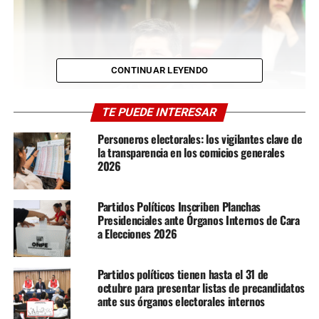
CONTINUAR LEYENDO
TE PUEDE INTERESAR
Personeros electorales: los vigilantes clave de
la transparencia en los comicios generales
2026
Exmandatario Pedro Castillo podría ser candidato en el
Partidos Políticos Inscriben Planchas
Frente Político que promueve Roberto Sánchez
Presidenciales ante Órganos Internos de Cara
Un respaldo mutuo con visión latinoamericana
a Elecciones 2026
En un emotivo discurso, Sánchez saludó al pueblo
Partidos políticos tienen hasta el 31 de
boliviano y a Morales, resaltando su liderazgo como una
octubre para presentar listas de precandidatos
inspiración para los movimientos populares. A cambio,
ante sus órganos electorales internos
Morales expresó su apoyo a JP y a la lucha por la justicia