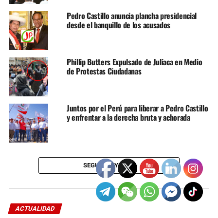
para Castillo, a quien defendió como víctima de un
Pedro Castillo anuncia plancha presidencial
sistema excluyente. Esta alianza, forjada en 2021 cuando
desde el banquillo de los acusados
Verónica Mendoza era la candidata presidencial y ahora
reactivada con la presencia del máximo representante de
la organización política, busca fortalecer a la izquierda en
Phillip Butters Expulsado de Juliaca en Medio
ambos países, según los mismos detractores de JP en
de Protestas Ciudadanas
Perú.
Juntos por el Perú para liberar a Pedro Castillo
y enfrentar a la derecha bruta y achorada
SEGUIR LEYENDO
ACTUALIDAD