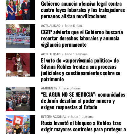
Gobierno anuncia ofensiva legal contra
protección de los menores y asegurar el cumplimiento de
NO TE LO PIERDAS:
cuatro leyes laborales y los trabajadores
la legislación nacional en materia de seguridad digital y
Nuevos aranceles de EE.UU. golpean a Perú y sacuden su
peruanos alistan movilizaciones
propia economía
contenidos en internet. Por su parte, diversas
organizaciones internacionales dedicadas a la defensa de
ACTUALIDAD
hace 5 días
CGTP advierte que el Gobierno buscaría
la libertad de expresión consideran que este tipo de
recortar derechos laborales y anuncia
Tupaq
restricciones puede limitar el acceso a determinadas
vigilancia permanente
plataformas y servicios digitales.
ACTUALIDAD
hace 1 semana
El voto de «supervivencia política» de
La evolución del caso Roblox muestra el equilibrio que
Silvana Robles frente a sus procesos
buscan distintos Estados entre la regulación del entorno
judiciales y cuestionamientos sobre su
digital, la protección de la infancia y el funcionamiento
patrimonio
de las plataformas tecnológicas. Mientras Rusia defiende
la aplicación de sus leyes nacionales, el debate
AMBIENTE
hace 5 horas
“EL AGUA NO SE NEGOCIA”: comunidades
internacional continúa centrado en cómo compatibilizar
de Junín desafían al poder minero y
la seguridad de los usuarios, la libertad de acceso a
exigen respuestas al Estado
internet y la responsabilidad de las empresas
tecnológicas.
INTERNACIONAL
hace 1 semana
Rusia levantó el bloqueo a Roblox tras
exigir mayores controles para proteger a