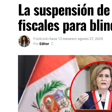
La suspensión de 
fiscales para bli
Publicado
hace 12 meses
en
agosto 27, 2025
Por
Editor